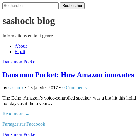
Rechercher :
sashock blog
Informations en tout genre
Main
Skip
About
to
Ftp-It
menu
content
Dans mon Pocket
Dans mon Pocket: How Amazon innovates i
by
sashock
•
13 janvier 2017
•
0 Comments
The Echo, Amazon’s voice-controlled speaker, was a big hit this holi
holidays as it did a year…
Read more →
Partager sur Facebook
Dans mon Pocket