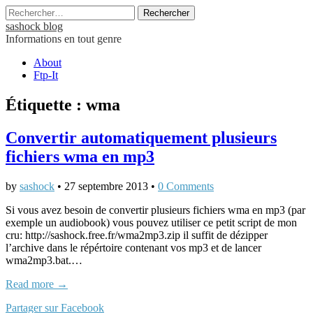
Rechercher :
sashock blog
Informations en tout genre
Main
Skip
About
to
Ftp-It
menu
content
Étiquette :
wma
Convertir automatiquement plusieurs
fichiers wma en mp3
by
sashock
•
27 septembre 2013
•
0 Comments
Si vous avez besoin de convertir plusieurs fichiers wma en mp3 (par
exemple un audiobook) vous pouvez utiliser ce petit script de mon
cru: http://sashock.free.fr/wma2mp3.zip il suffit de dézipper
l’archive dans le répértoire contenant vos mp3 et de lancer
wma2mp3.bat.…
Read more →
Partager sur Facebook