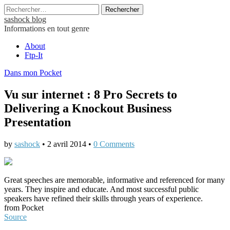
Rechercher :
sashock blog
Informations en tout genre
Main
Skip
About
to
Ftp-It
menu
content
Dans mon Pocket
Vu sur internet : 8 Pro Secrets to
Delivering a Knockout Business
Presentation
by
sashock
•
2 avril 2014
•
0 Comments
Great speeches are memorable, informative and referenced for many
years. They inspire and educate. And most successful public
speakers have refined their skills through years of experience.
from Pocket
Source