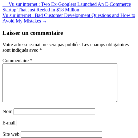
Post
← Vu sur internet : Two Ex-Googlers Launched An E-Commerce
Startup That Just Reeled In $18 Million
navigation
Vu sur internet : Bad Customer Development Questions and How to
Avoid My Mistakes →
Laisser un commentaire
Votre adresse e-mail ne sera pas publiée.
Les champs obligatoires
sont indiqués avec
*
Commentaire
*
Nom
E-mail
Site web