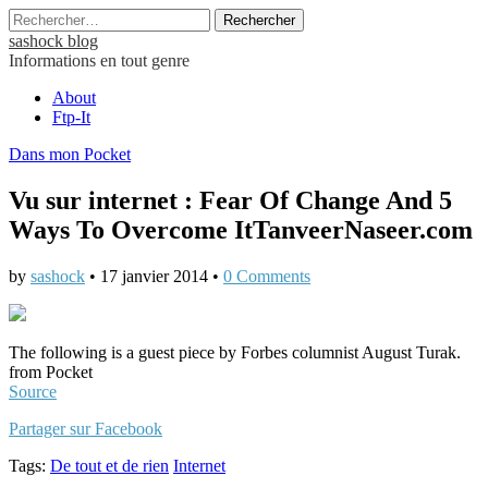
Rechercher :
sashock blog
Informations en tout genre
Main
Skip
About
to
Ftp-It
menu
content
Dans mon Pocket
Vu sur internet : Fear Of Change And 5
Ways To Overcome ItTanveerNaseer.com
by
sashock
•
17 janvier 2014
•
0 Comments
The following is a guest piece by Forbes columnist August Turak.
from Pocket
Source
Partager sur Facebook
Tags:
De tout et de rien
Internet