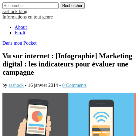
Rechercher :
sashock blog
Informations en tout genre
Main
Skip
About
to
Ftp-It
menu
content
Dans mon Pocket
Vu sur internet : [Infographie] Marketing
digital : les indicateurs pour évaluer une
campagne
by
sashock
•
16 janvier 2014
•
0 Comments