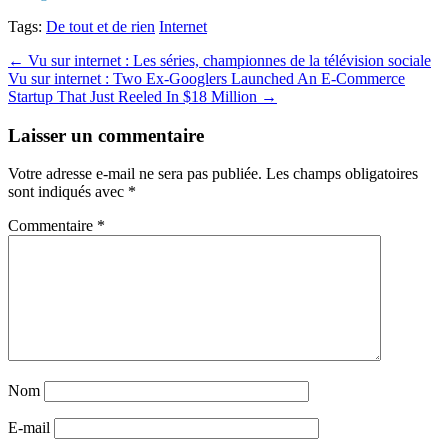
Tags:
De tout et de rien
Internet
Post
← Vu sur internet : Les séries, championnes de la télévision sociale
Vu sur internet : Two Ex-Googlers Launched An E-Commerce
navigation
Startup That Just Reeled In $18 Million →
Laisser un commentaire
Votre adresse e-mail ne sera pas publiée.
Les champs obligatoires
sont indiqués avec
*
Commentaire
*
Nom
E-mail