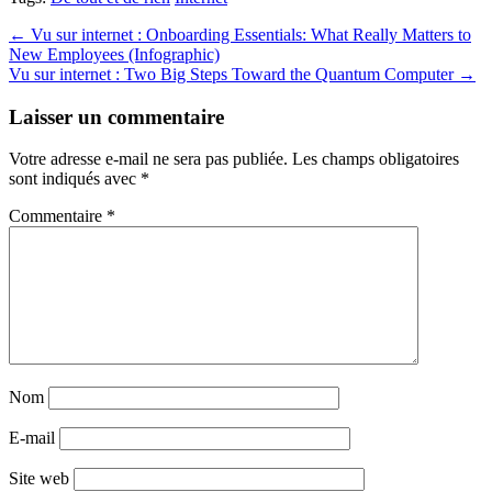
Post
← Vu sur internet : Onboarding Essentials: What Really Matters to
New Employees (Infographic)
navigation
Vu sur internet : Two Big Steps Toward the Quantum Computer →
Laisser un commentaire
Votre adresse e-mail ne sera pas publiée.
Les champs obligatoires
sont indiqués avec
*
Commentaire
*
Nom
E-mail
Site web