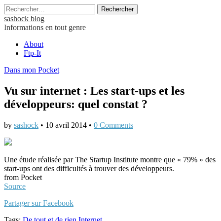
Rechercher :
sashock blog
Informations en tout genre
Main
Skip
About
to
Ftp-It
menu
content
Dans mon Pocket
Vu sur internet : Les start-ups et les
développeurs: quel constat ?
by
sashock
•
10 avril 2014
•
0 Comments
Une étude réalisée par The Startup Institute montre que « 79% » des
start-ups ont des difficultés à trouver des développeurs.
from Pocket
Source
Partager sur Facebook
Tags:
De tout et de rien
Internet